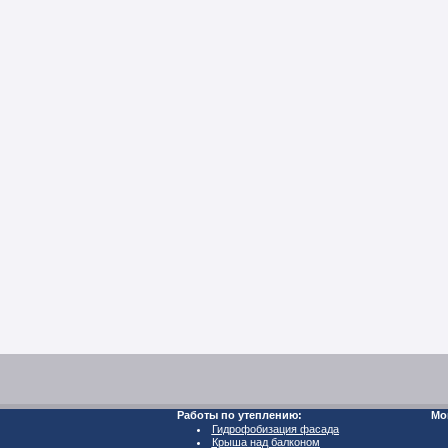
Работы по утеплению:
Мо
Гидрофобизация фасада
Крыша над балконом