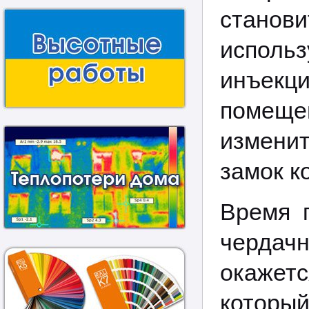
станов
исполь
инъекц
помеще
измени
замок к
Время 
чердачн
окажет
которы