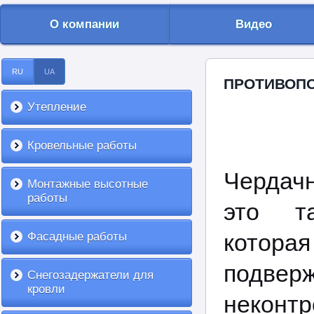
О компании
Видео
RU
UA
ПРОТИВОПО
Утепление
Кровельные работы
Чердач
Монтажные высотные
работы
это т
котора
Фасадные работы
подвер
Снегозадержатели для
кровли
неконт