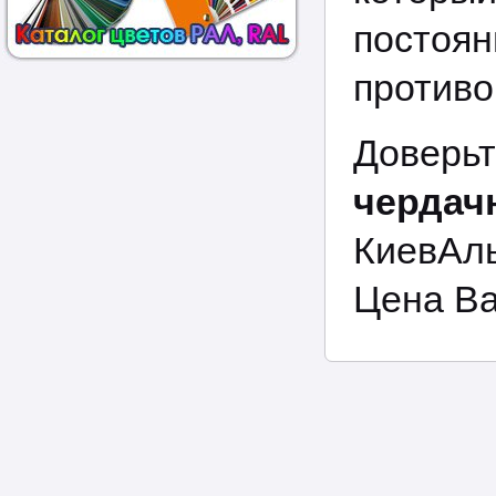
постоя
противо
Дове
чердач
КиевАл
Цена Ва