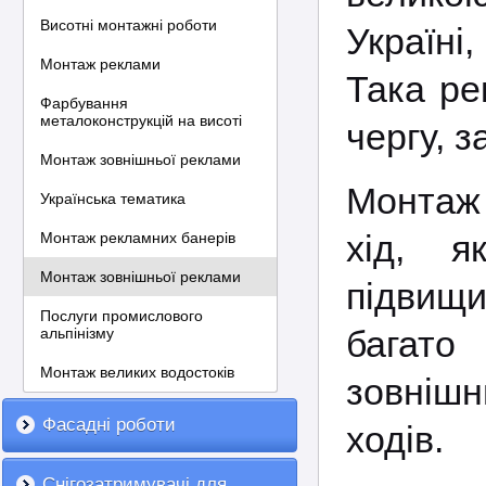
Висотні монтажні роботи
Україні
Монтаж реклами
Така ре
Фарбування
металоконструкцій на висоті
чергу, 
Монтаж зовнішньої реклами
Монтаж 
Українська тематика
хід, я
Монтаж рекламних банерів
Монтаж зовнішньої реклами
підвищи
Послуги промислового
багато
альпінізму
Монтаж великих водостоків
зовніш
Фасадні роботи
ходів.
Снігозатримувачі для