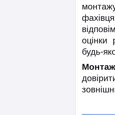
монтаж
фахівц
відпові
оцінки 
будь-яко
Монтаж
довіри
зовнішн