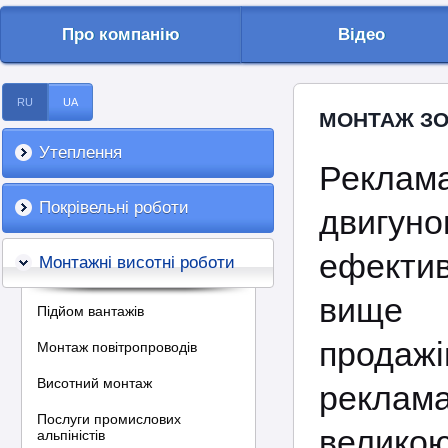
Про компанію
Відео
RU
UA
МОНТАЖ ЗО
Утеплення
Реклам
Покрівельні роботи
двигуно
ефектив
Монтажні висотні роботи
вище 
Підйом вантажів
прода
Монтаж повітропроводів
Висотний монтаж
рекла
Послуги промислових
великою
альпіністів