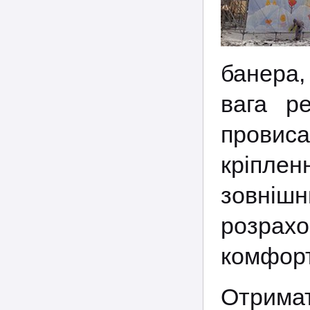
банера,
вага р
провис
кріпле
зовніш
розрах
комфорт
Отримат