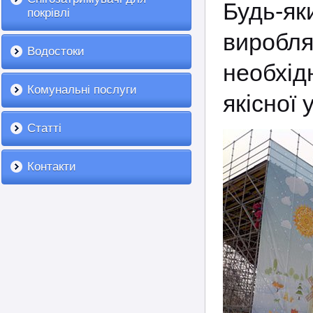
Будь-я
покрівлі
виробля
Водостоки
необхід
Комунальні послуги
якісної
Статті
Контакти