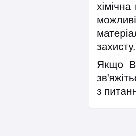
хімічна
можлив
матеріа
захисту.
Якщо Ва
зв'яжіт
з питан