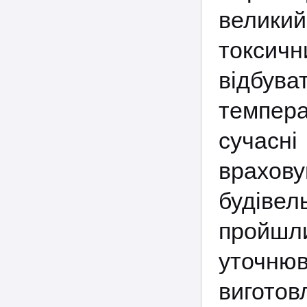
великий
токсич
відбув
темпера
сучасні
врахову
будіве
пройшли
уточнюв
виготов