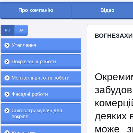
Про компанію
Відео
RU
UA
ВОГНЕЗАХИС
Утеплення
Покрівельні роботи
Окрем
Монтажні висотні роботи
забуд
Фасадні роботи
комерц
Снігозатримувачі для
деяких 
покрівлі
може з
Водостоки