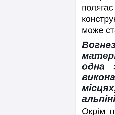
полягає
констру
може ст
Вогне
матері
одна 
вико
місц
альпін
Окрім п