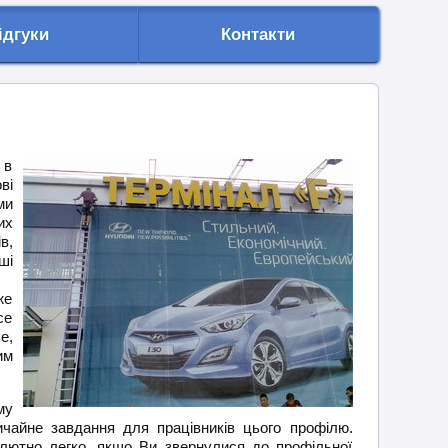
ідгуки
Контакти
 в
ві
ми
их
в,
ші
же
се
е,
им
му
чайне завдання для працівників цього профілю.
олютно легко, якщо Ви звернулися до профільної