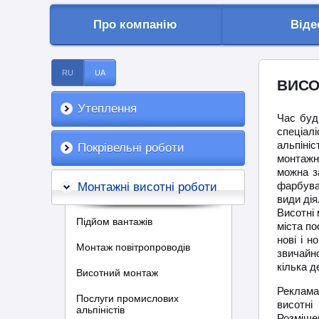
Про компанію
Віде
RU
UA
ВИСО
Утеплення
Час буді
спеціал
альпін
Покрівельні роботи
монтажн
можна з
фарбува
Монтажні висотні роботи
види дія
Висотні 
Підйом вантажів
міста по
нові і н
Монтаж повітропроводів
звичайн
кілька д
Висотний монтаж
Реклама
Послуги промислових
висотні
альпіністів
Розміще