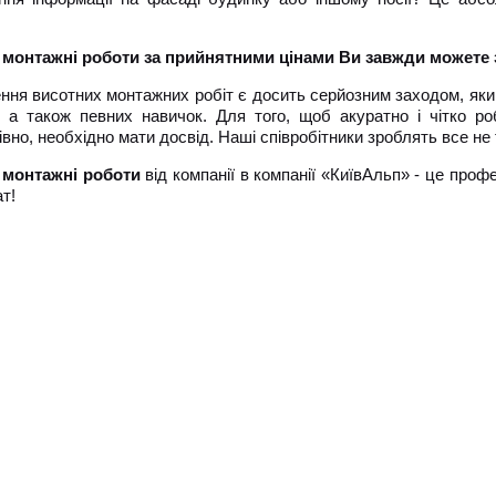
!
 монтажні роботи за прийнятними цінами Ви завжди можете 
ня висотних монтажних робіт є досить серйозним заходом, який
, а також певних навичок. Для того, щоб акуратно і чітко ро
вно, необхідно мати досвід. Наші співробітники зроблять все не т
 монтажні роботи
від компанії в компанії «КиївАльп» - це проф
т!