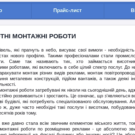
о
Прайс-лист
В
ТНІ МОНТАЖНІ РОБОТИ
вель, які прагнуть в небо, висуває свої вимоги - необхідність
істах нового профілю. Такими професіоналами стали промисло
істи. Саме так називають тих, хто займається висотни
ими роботами, які включають в себе цілий спектр послуг. До н
арахувати монтаж різних видів реклами, монтаж повітропроводі
ння металевих конструкцій, підйом вантажів, а також деякі ін
льності.
монтажні роботи затребувані як ніколи на сьогоднішній день, ад
стійно розвиваються і зростають. Це означає, що з'являються в
ові будівлі, які потребують спеціалізованого обслуговування. Ал
о ж, дуже часто необхідні такі послуги і висоткам, побудован
есятків років тому.
 вже давно стала всім звичним елементом міського життя, то
 монтажні роботи по розміщенню реклами - це абсолютно зви
ння інформації на фасаді будинку або іншому носії? Це абс