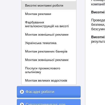
компанії
Висотні монтажні роботи
Висотні
Монтаж реклами
Проведен
Фарбування
безпеки
металоконструкцій на висоті
безсумні
Монтаж зовнішньої реклами
Висотні
результа
Українська тематика
Монтаж рекламних банерів
Монтаж зовнішньої реклами
Послуги промислового
альпінізму
Монтаж великих водостоків
Фасадні роботи
Снігозатримувачі для