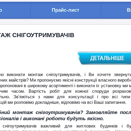
о
Прайс-лист
В
АЖ СНІГОУТРИМУВАЧІВ
но виконати монтаж снігоутримувачів, і Ви хочете звернут
них майстрів? Ми пропонуємо якісні конструкції власного вироб
ропоновані в широкому асортименті і виконати їх установку ми
чим часом. Вартість робіт для кожної споруди розрахов
льно. Зв'яжіться з нами для консультації і про всі типи
цій ми розповімо докладніше, відповімо на всі Ваші запитання.
бний монтаж снігоутримувачів? Замовляйте посл
іоналів і виконані роботи будуть якісно.
 снігоутримувачів важливий для житлових будинків і бу