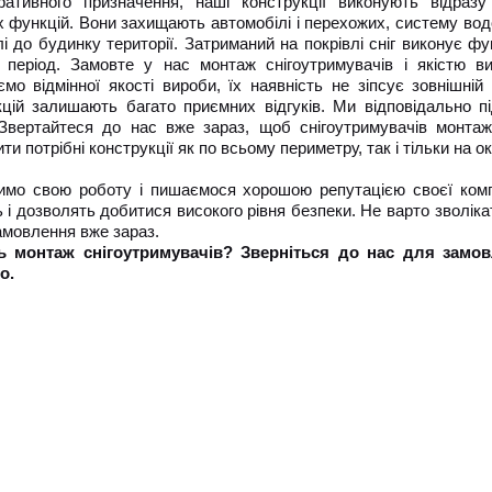
тративного призначення, наші конструкції виконують відразу
 функцій. Вони захищають автомобілі і перехожих, систему вод
лі до будинку території. Затриманий на покрівлі сніг виконує 
 період. Замовте у нас монтаж снігоутримувачів і якістю в
мо відмінної якості вироби, їх наявність не зіпсує зовнішній
кцій залишають багато приємних відгуків. Ми відповідально 
. Звертайтеся до нас вже зараз, щоб снігоутримувачів мон
ти потрібні конструкції як по всьому периметру, так і тільки на 
мо свою роботу і пишаємося хорошою репутацією своєї компан
 і дозволять добитися високого рівня безпеки. Не варто зволіка
амовлення вже зараз.
ь монтаж снігоутримувачів? Зверніться до нас для замов
о.