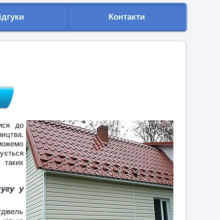
ідгуки
Контакти
ися до
ництва.
 можемо
ується
 таких
угу у
дівель