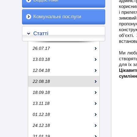
адмініс
корисних
і прилег
Комунальні послуги
зимовий
пропонує
констру
Статті
об'єкті
встанови
26.07.17
Ми люби
створять
13.03.18
для їх з
Цікавит
12.04.18
сумлінн
22.08.18
18.09.18
13.11.18
01.12.18
24.12.18
21.01.19