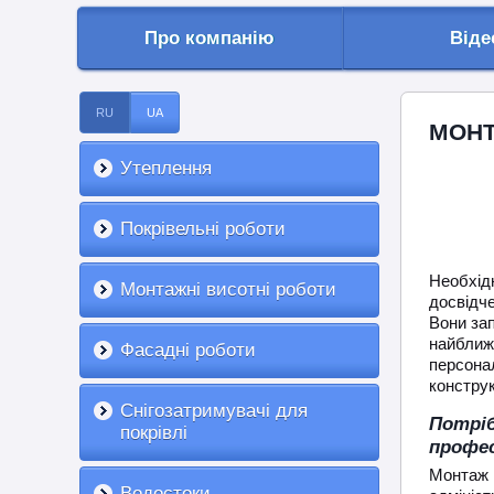
Про компанію
Віде
RU
UA
МОНТ
Утеплення
Покрівельні роботи
Необхід
Монтажні висотні роботи
досвідче
Вони зап
найближ
Фасадні роботи
персона
конструк
Снігозатримувачі для
Потрі
покрівлі
профес
Монтаж
Водостоки